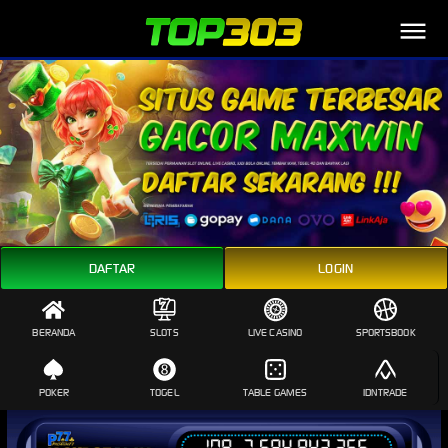
Link Alternatif
DAFTAR
LOGIN
BERANDA
SLOTS
LIVE CASINO
SPORTSBOOK
POKER
TOGEL
TABLE GAMES
IDNTRADE