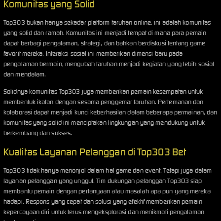
Komunitas yang Solid
Top303 bukan hanya sekadar platform taruhan online, ini adalah komunitas
yang solid dan ramah. Komunitas ini menjadi tempat di mana para pemain
dapat berbagi pengalaman, strategi, dan bahkan berdiskusi tentang game
favorit mereka. Interaksi sosial ini memberikan dimensi baru pada
pengalaman bermain, mengubah taruhan menjadi kegiatan yang lebih sosial
dan mendalam.
Solidnya komunitas Top303 juga memberikan pemain kesempatan untuk
membentuk ikatan dengan sesama penggemar taruhan. Pertemanan dan
kolaborasi dapat menjadi kunci keberhasilan dalam beberapa permainan, dan
komunitas yang solid ini menciptakan lingkungan yang mendukung untuk
berkembang dan sukses.
Kualitas Layanan Pelanggan di Top303 Bet
Top303 tidak hanya menonjol dalam hal game dan event. Tetapi juga dalam
layanan pelanggan yang unggul. Tim dukungan pelanggan Top303 siap
membantu pemain dengan pertanyaan atau masalah apa pun yang mereka
hadapi. Respons yang cepat dan solusi yang efektif memberikan pemain
kepercayaan diri untuk terus mengeksplorasi dan menikmati pengalaman