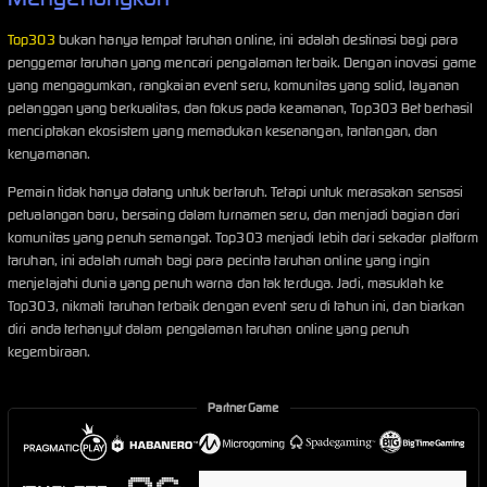
Top303
bukan hanya tempat taruhan online, ini adalah destinasi bagi para
penggemar taruhan yang mencari pengalaman terbaik. Dengan inovasi game
yang mengagumkan, rangkaian event seru, komunitas yang solid, layanan
pelanggan yang berkualitas, dan fokus pada keamanan, Top303 Bet berhasil
menciptakan ekosistem yang memadukan kesenangan, tantangan, dan
kenyamanan.
Pemain tidak hanya datang untuk bertaruh. Tetapi untuk merasakan sensasi
petualangan baru, bersaing dalam turnamen seru, dan menjadi bagian dari
komunitas yang penuh semangat. Top303 menjadi lebih dari sekadar platform
taruhan, ini adalah rumah bagi para pecinta taruhan online yang ingin
menjelajahi dunia yang penuh warna dan tak terduga. Jadi, masuklah ke
Top303, nikmati taruhan terbaik dengan event seru di tahun ini, dan biarkan
diri anda terhanyut dalam pengalaman taruhan online yang penuh
kegembiraan.
Partner Game