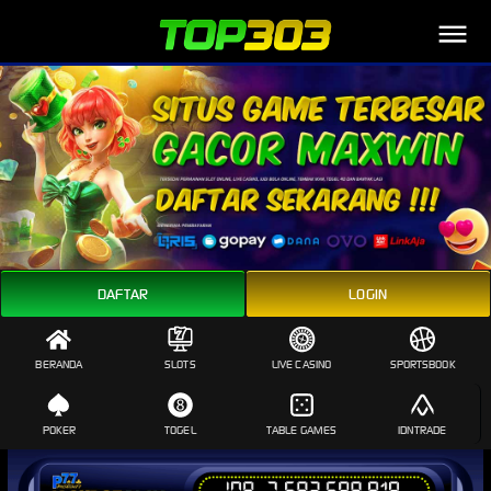
Link Alternatif
DAFTAR
LOGIN
BERANDA
SLOTS
LIVE CASINO
SPORTSBOOK
POKER
TOGEL
TABLE GAMES
IDNTRADE